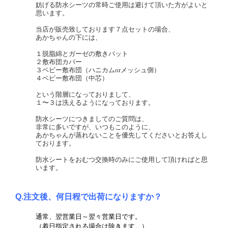
妨げる防水シーツの常時ご使用は避けて頂いた方がよいと
思います。
当店が販売致しております７点セットの場合、
あかちゃんの下には、
１脱脂綿とガーゼの敷きパット
２敷布団カバー
３ベビー敷布団（ハニカムorメッシュ側）
４ベビー敷布団（中芯）
という階層になっておりまして、
１〜３は洗えるようになっております。
防水シーツにつきましてのご質問は、
非常に多いですが、いつもこのように、
あかちゃんが蒸れないことを優先してくださいとお答えし
ております。
防水シートをおむつ交換時のみにご使用して頂ければと思
います。
Q.注文後、何日程で出荷になりますか？
通常、翌営業日～翌々営業日です。
（着日指定される場合は除きます。）