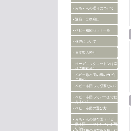
赤ちゃんの眠りについて
返品、交換窓口
ベビー布団セット一覧
梱包について
日本製の誇り
オーガニックコットンは幸
せの御裾分け
ベビー敷布団の裏のカビに
ご用心
ベビー布団って必要なの？
ベビー布団っていつまで使
えるの？
ベビー布団の選び方
赤ちゃんの敷布団（ベビー
敷布団・マットレス）が硬
い理由。
お子様用の毛布をお探しな