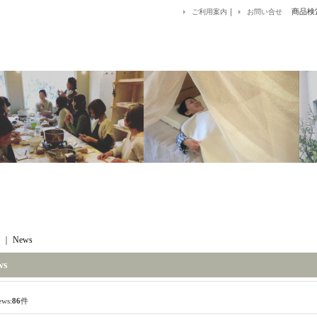
｜
商品検
ご利用案内
お問い合せ
｜
News
ws
ews:
86
件