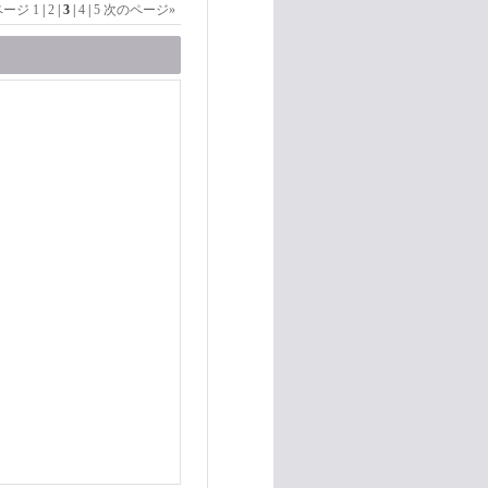
ページ
1
|
2
|
3
|
4
|
5
次のページ
»
」
。