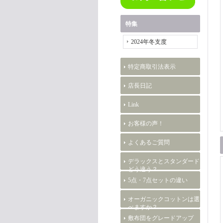
特集
2024年冬支度
特定商取引法表示
店長日記
Link
お客様の声！
よくあるご質問
デラックスとスタンダード
どう違う？
5点・7点セットの違い
オーガニックコットンは選
べますか？
敷布団をグレードアップ