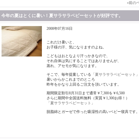
«
前の
今年の夏はとくに暑い！夏サラサラベビーセットが好評です。
2008年07月16日
これだけ暑いと、
お子様の汗、気になりますのよね。
こどもはおとなより汗っかきなので、
それ自体は気にすることではありませんが、
蒸れ、アセモが気になります。
そこで、毎年提案している
「夏サラサラベビーセット
暑いからかこれまでのところ
昨年をかなり上回るご注文を頂いています。
期間限定割引8月31日まで通常￥7,300を￥6,500
さらに期間中全国送料無料（実質￥1,300お得！）
「夏サラサラベビーセット」
脱脂綿とガーゼで作った吸湿性の高いベビー寝具です