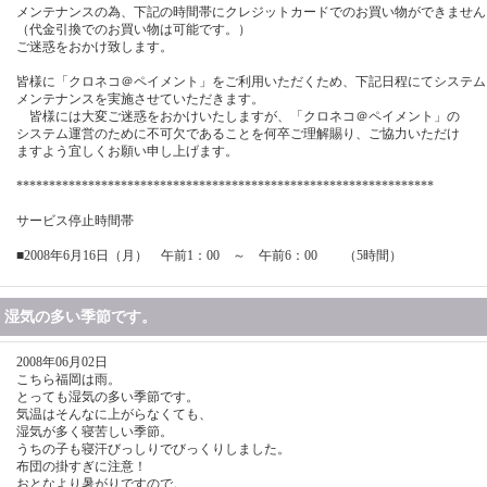
メンテナンスの為、下記の時間帯にクレジットカードでのお買い物ができません
（代金引換でのお買い物は可能です。）
ご迷惑をおかけ致します。
皆様に「クロネコ＠ペイメント」をご利用いただくため、下記日程にてシステム
メンテナンスを実施させていただきます。
皆様には大変ご迷惑をおかけいたしますが、「クロネコ＠ペイメント」の
システム運営のために不可欠であることを何卒ご理解賜り、ご協力いただけ
ますよう宜しくお願い申し上げます。
****************************************************************
サービス停止時間帯
■2008年6月16日（月） 午前1：00 ～ 午前6：00 （5時間）
湿気の多い季節です。
2008年06月02日
こちら福岡は雨。
とっても湿気の多い季節です。
気温はそんなに上がらなくても、
湿気が多く寝苦しい季節。
うちの子も寝汗びっしりでびっくりしました。
布団の掛すぎに注意！
おとなより暑がりですので。