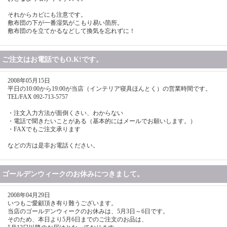
それからカビにも注意です。
敷布団の下が一番湿気がこもり易い箇所。
敷布団のを立てかるなどして換気を忘れずに！
ご注文はお電話でもO.K!です。
2008年05月15日
平日の10:00から19:00が当店（インテリア寝具ほんとく）の営業時間です。
TEL/FAX 092-713-5757
・注文入力方法が面倒くさい、わからない
・電話で聞きたいことがある（基本的にはメールでお願いします。）
・FAXでもご注文承ります
などの方は是非お電話ください。
ゴールデンウィークのお休みにつきまして。
2008年04月29日
いつもご愛顧頂き有り難うございます。
当店のゴールデンウィークのお休みは、5月3日～6日です。
そのため、本日より5月6日までのご注文のお品は、