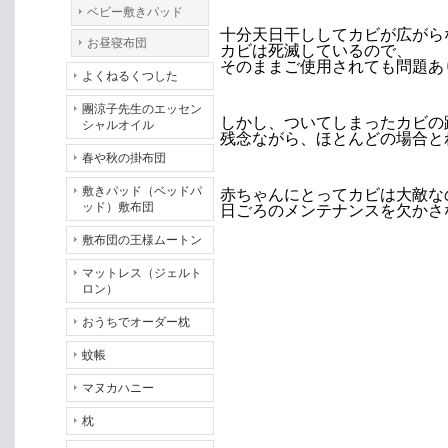
ベビー敷きパッド
十分天日干ししてカビが広がら
お昼寝布団
カビは死滅しているので、
そのままご使用されても問題あ
よくねるくつした
團涼子先生のエッセン
しかし、ついてしまったカビの
シャルオイル
残念ながら、ほとんどの場合と
春や秋の掛布団
敷きパッド（ベッドパ
赤ちゃんにとってカビは大敵な
ッド）敷布団
日ごろのメンテナンスを欠かさ
敷布団の王様ムートン
マットレス（ジェルト
ロン）
おうちでオーダー枕
蚊帳
マヌカハニー
枕