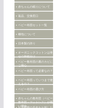
赤ちゃんの眠りについて
返品、交換窓口
ベビー布団セット一覧
梱包について
日本製の誇り
オーガニックコットンは幸
せの御裾分け
ベビー敷布団の裏のカビに
ご用心
ベビー布団って必要なの？
ベビー布団っていつまで使
えるの？
ベビー布団の選び方
赤ちゃんの敷布団（ベビー
敷布団・マットレス）が硬
い理由。
お子様用の毛布をお探しな