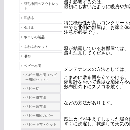
最も影響するのは、
羽毛布団のアウトレッ
最初にも書いたように暖房や加
ト
和紡布
特に機密性が高いコンクリート
中でも北側の部屋は、お家全体
タオル
注意が必要です。
ネロリの製品
ふわふわケット
窓が結露しているお部屋では、
最も注意してください。
毛布
ベビー布団
メンテナンスの方法としては、
ベビー組布団（ベビ
こまめに敷布団を立てかける。
ー布団セット）
湿度計をおいて過度な加湿をや
敷布団の下にスノコを敷く。
ベビー枕
ベビー掛布団
などの方法があります。
ベビー敷布団
ベビー布団カバー
既にカビが生えてしまった場合
すぐに洗濯し、乾燥して天気の
ベビー毛布・ケット