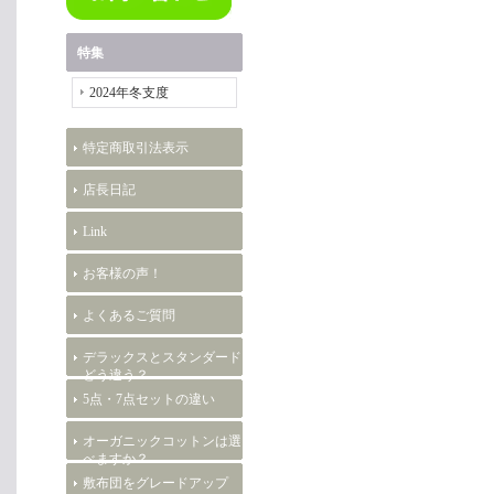
特集
2024年冬支度
特定商取引法表示
店長日記
Link
お客様の声！
よくあるご質問
デラックスとスタンダード
どう違う？
5点・7点セットの違い
オーガニックコットンは選
べますか？
敷布団をグレードアップ