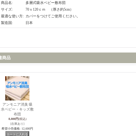
商品名
:
多層式吸水ベビー敷布団
サイズ
:
70ｘ120ｃｍ （厚さ約5cm）
最適な使い方
:
カバーをつけてご使用ください。
製造国
:
日本
連商品
アンモニア消臭 吸
水ベビー・キッズ敷
布団
8,800円
(税込)
[在庫あり]
希望小売価格
:
12,600円