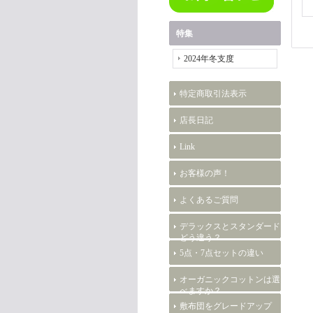
特集
2024年冬支度
特定商取引法表示
店長日記
Link
お客様の声！
よくあるご質問
デラックスとスタンダード
どう違う？
5点・7点セットの違い
オーガニックコットンは選
べますか？
敷布団をグレードアップ