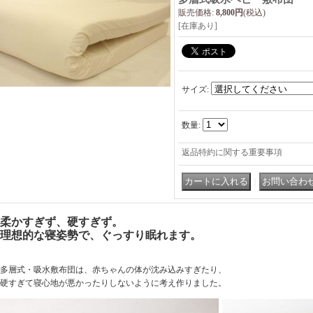
販売価格
:
8,800円
(税込)
[在庫あり]
サイズ
:
数量
:
返品特約に関する重要事項
｜
柔かすぎず、硬すぎず。
理想的な寝姿勢で、ぐっすり眠れます。
多層式・吸水敷布団は、赤ちゃんの体が沈み込みすぎたり、
硬すぎて寝心地が悪かったりしないように考え作りました。