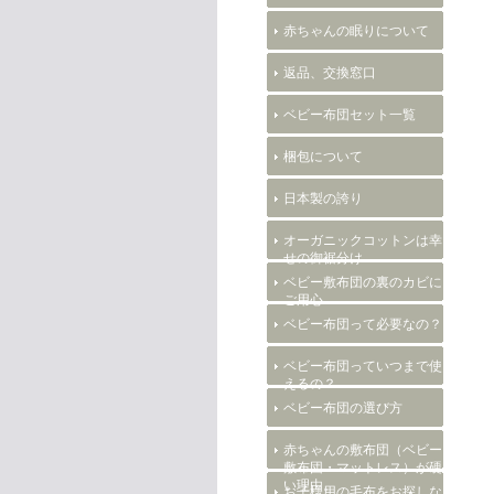
赤ちゃんの眠りについて
返品、交換窓口
ベビー布団セット一覧
梱包について
日本製の誇り
オーガニックコットンは幸
せの御裾分け
ベビー敷布団の裏のカビに
ご用心
ベビー布団って必要なの？
ベビー布団っていつまで使
えるの？
ベビー布団の選び方
赤ちゃんの敷布団（ベビー
敷布団・マットレス）が硬
い理由。
お子様用の毛布をお探しな