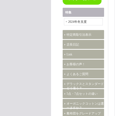
特集
2024年冬支度
特定商取引法表示
店長日記
Link
お客様の声！
よくあるご質問
デラックスとスタンダード
どう違う？
5点・7点セットの違い
オーガニックコットンは選
べますか？
敷布団をグレードアップ