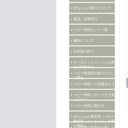
赤ちゃんの眠りについて
返品、交換窓口
ベビー布団セット一覧
梱包について
日本製の誇り
オーガニックコットンは幸
せの御裾分け
ベビー敷布団の裏のカビに
ご用心
ベビー布団って必要なの？
ベビー布団っていつまで使
えるの？
ベビー布団の選び方
赤ちゃんの敷布団（ベビー
敷布団・マットレス）が硬
い理由。
お子様用の毛布をお探しな