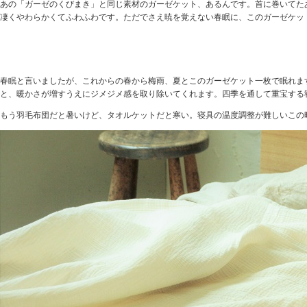
あの「ガーゼのくびまき」と同じ素材のガーゼケット、あるんです。首に巻いてた
凄くやわらかくてふわふわです。ただでさえ暁を覚えない春眠に、このガーゼケッ
年中お使い頂けます。
春眠と言いましたが、これからの春から梅雨、夏とこのガーゼケット一枚で眠れま
と、暖かさが増すうえにジメジメ感を取り除いてくれます。四季を通して重宝する
もう羽毛布団だと暑いけど、タオルケットだと寒い。寝具の温度調整が難しいこの