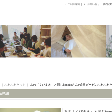
｜
商品検
ご利用案内
お問い合せ
｜
ふわふわケット
｜
あの「くびまき」と同じkonoitoさんの5重ガーゼのふわふわ
品詳細
あの「くびまき」と同じkono