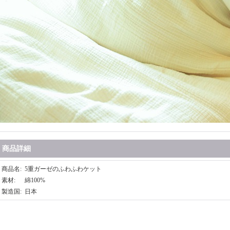
商品詳細
商品名
:
5重ガーゼのふわふわケット
素材
:
綿100%
製造国
:
日本