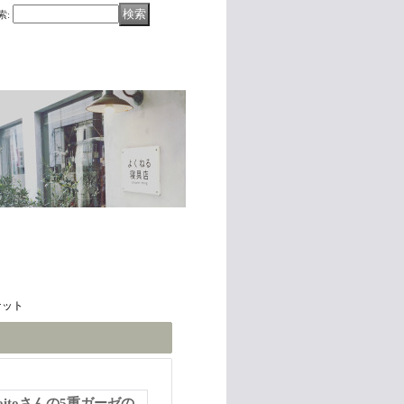
索
:
ケット
itoさんの5重ガーゼの