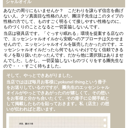
シャルオイル
あなたの周りにもいませんか？ こだわりを譲らず信念を曲げ
ない人。クソ真面目な性格の人が。團涼子先生はこのタイプの
性格の方でして、ものすごく明るくて接しやすい性格なのに、
ものづくりのこととなると一切妥協しないんです。
当店は寝具店です。「ぐっすり眠れる」環境を提案する店なの
で、エッセンシャルオイルから安眠へのアプローチは欠かせま
せんので、エッセンシャルオイルを販売したかったのです。エ
ッセンシャルオイルだったら何でもいいわけでなく信頼できる
モノを取り扱いたかったんです。だから他に選択肢はありませ
んでした。しかし、一切妥協しないものづくりをする團先生な
ので・・・すごく待ちました。
そして、やっとできあがりました。
当店ではほぼ毎月お客様にyokunel thingという冊子
をお送りしているのですが、團先生のエッセンシャル
オイルがやっとできあがったのが嬉しくて、その想い
をお客様と分かち合いたくて、その冊子に公開手紙と
して掲載したものを貼っておきます。私（店主）の想
いが伝わればと思います。